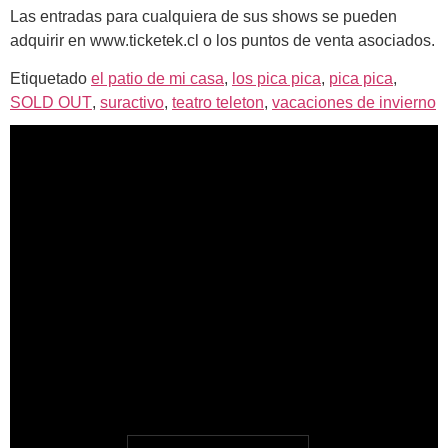
Las entradas para cualquiera de sus shows se pueden
adquirir en www.ticketek.cl o los puntos de venta asociados.
Etiquetado
el patio de mi casa
,
los pica pica
,
pica pica
,
SOLD OUT
,
suractivo
,
teatro teleton
,
vacaciones de invierno