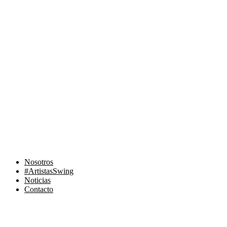
Ir
al
contenido
Nosotros
#ArtistasSwing
Noticias
Contacto