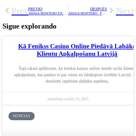
Prev
Next
PREVIO
DESPUÉS
AMAIA MONTERO EN ENJOY DE VIÑA DEL MAR
AMAIA MONTERO - FESTIVAL DEL HUASO DE OLMUÉ 2016
Sigue explorando
Kā Fenikss Casino Online Piedāvā Labāko
Klientu Apkalpošanu Latvijā
Šajā rakstā aplūkosim, kā fenikss kazino online sniedz izcilu klientu
apkalpošanu, kas padara to par vienu no labākajiem izvēlēm Latvijā. 
detalizēti izpētīsim dažādus aspektus,
etomidetka
octubre 10, 2025
NOTICIAS