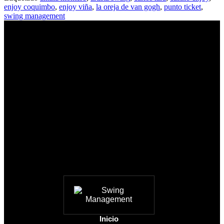
enjoy coquimbo
,
enjoy viña
,
la oreja de van gogh
,
punto ticket
,
swing management
Inicio