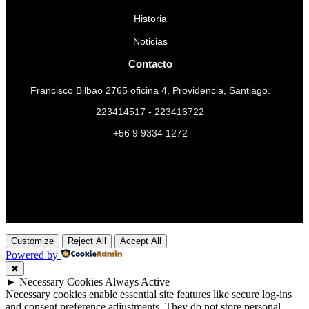
Historia
Noticias
Contacto
Francisco Bilbao 2765 oficina 4, Providencia, Santiago.
223414517 - 223416722
+56 9 9334 1272
Customize
Reject All
Accept All
Powered by
✖
►
Necessary Cookies
Always Active
Necessary cookies enable essential site features like secure log-ins
and consent preference adjustments. They do not store personal