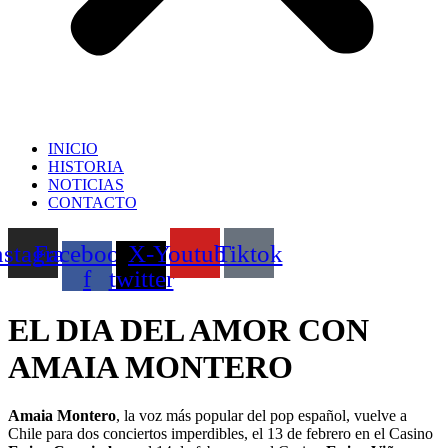
INICIO
HISTORIA
NOTICIAS
CONTACTO
nstagram
Facebook-
X-
Youtube
Tiktok
f
twitter
EL DIA DEL AMOR CON
AMAIA MONTERO
Amaia Montero
, la voz más popular del pop español, vuelve a
Chile para dos conciertos imperdibles, el 13 de febrero en el Casino