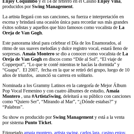
Enjoy Coquimbo
y el 14 de febrero en el Casino
Enjoy Viña
,
producidos por
Swing Management
.
La artista llegará con sus canciones, su fuerza e interpretación en
escena y brindará una ocasión única para recordar sus más grandes
éxitos solistas y aquellos que hizo famosos como vocalista de
La
Oreja de Van Gogh
.
Este panorama ideal para celebrar el Día de los Enamorados, al
ritmo de sus suaves melodías y dulce registro vocal, estará lleno de
sorpresas.
Amaia Montero
se dio a conocer como vocalista de
La
Oreja de Van Gogh
en discos como “Dile al Sol”, “El viaje de
Copperpot”, “Lo que te conté mientras te hacías la dormida” y
“Guapa”. El 2007, ​ fecha en la que se retiró del grupo, luego de 10
años de triunfos, anunció su carrera en solitario.
Nominada a los Grammy Latinos en la categoría de Mejor Álbum
Pop Vocal Femenino y con cuatro álbumes de estudio,
Amaia
Montero
, una
#ArtistaSwing
, deleitará a su público con canciones
como “Quiero Ser”, “Mirando al Mar”, “¿Dónde estabas?” y
“Palabras”.
Su show es producido por
Swing Management
y está a la venta
por sistema
Punto Ticket
.
Etiquetado
amaia montero
,
artista swing
,
carlos lara
,
casino enjoy
,