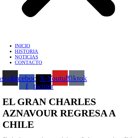
INICIO
HISTORIA
NOTICIAS
CONTACTO
nstagram
Facebook-
X-
Youtube
Tiktok
f
twitter
EL GRAN CHARLES
AZNAVOUR REGRESA A
CHILE