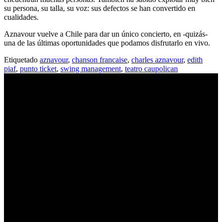
su persona, su talla, su voz: sus defectos se han convertido en
cualidades.
Aznavour vuelve a Chile para dar un único concierto, en -quizás-
una de las últimas oportunidades que podamos disfrutarlo en vivo.
Etiquetado
aznavour
,
chanson francaise
,
charles aznavour
,
edith
piaf
,
punto ticket
,
swing management
,
teatro caupolican