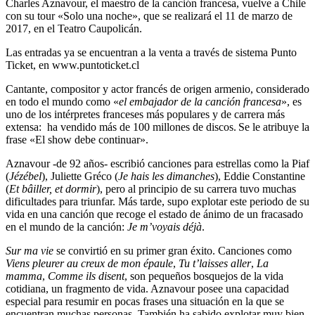
Charles Aznavour, el maestro de la canción francesa, vuelve a Chile
con su tour «Solo una noche», que se realizará el 11 de marzo de
2017, en el Teatro Caupolicán.
Las entradas ya se encuentran a la venta a través de sistema Punto
Ticket, en www.puntoticket.cl
Cantante, compositor y actor francés de origen armenio, considerado
en todo el mundo como «
el embajador de la canción francesa
», es
uno de los intérpretes franceses más populares y de carrera más
extensa: ha vendido más de 100 millones de discos.
Se le atribuye la
frase «El show debe continuar».
Aznavour -de 92 años- escribió canciones para estrellas como la Piaf
(
Jézébel
), Juliette Gréco (
Je hais les dimanches
), Eddie Constantine
(
Et bâiller, et dormir
), pero al principio de su carrera tuvo muchas
dificultades para triunfar. Más tarde, supo explotar este periodo de su
vida en una canción que recoge el estado de ánimo de un fracasado
en el mundo de la canción:
Je m’voyais déjà
.
Sur ma vie
se convirtió en su primer gran éxito. Canciones como
Viens pleurer au creux de mon épaule
,
Tu t’laisses aller
,
La
mamma
,
Comme ils disent
, son pequeños bosquejos de la vida
cotidiana, un fragmento de vida. Aznavour posee una capacidad
especial para resumir en pocas frases una situación en la que se
encuentran muchas personas. También ha sabido explotar muy bien