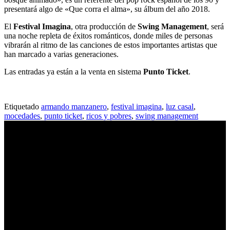
presentará algo de «Que corra el alma», su álbum del año 2018.
El
Festival Imagina
, otra producción de
Swing Management
, será
una noche repleta de éxitos románticos, donde miles de personas
vibrarán al ritmo de las canciones de estos importantes artistas que
han marcado a varias generaciones.
Las entradas ya están a la venta en sistema
Punto Ticket
.
Etiquetado
armando manzanero
,
festival imagina
,
luz casal
,
mocedades
,
punto ticket
,
ricos y pobres
,
swing management