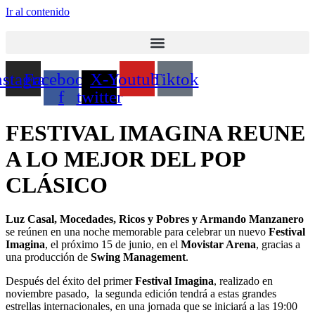
Ir al contenido
nstagram
Facebook-
X-
Youtube
Tiktok
f
twitter
FESTIVAL IMAGINA REUNE
A LO MEJOR DEL POP
CLÁSICO
Luz Casal, Mocedades, Ricos y Pobres y Armando Manzanero
se reúnen en una noche memorable para celebrar un nuevo
Festival
Imagina
, el próximo 15 de junio, en el
Movistar Arena
, gracias a
una producción de
Swing Management
.
Después del éxito del primer
Festival Imagina
, realizado en
noviembre pasado, la segunda edición tendrá a estas grandes
estrellas internacionales,
en una jornada que se iniciará a las 19:00