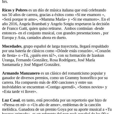
hrs.
Ricos y Pobres
es un dúo de música italiana que está celebrando
sus 50 años de carrera, gracias a éxitos como «Si me enamoro «,
«Será porque te amo», «Mamma María» y «Si me enamoro». En el
año 2016, Angela Brambati y Angelo Sotgiu respetaron la decisión
de Franco Gatti, quien quiso retirarse. Ambos continúan -desde
entonces- en el conjunto musical, con grandes presentaciones , por
Europa y Asia, cantados ahora en dueto.
Mocedades
, grupo español de larga trayectoria, llegará respaldado
por una batería de clásicos como «Dónde estás corazón», «Corazón
de fiesta» o «Tú, ¿quién eres tú?», con su formación de Izaskun
Uranga, Fernando González, Rosa Rodríguez, José María
Santamaría y José Miguel González.
Armando Manzanero
es un clásico del romanticismo popular y
ganador de diversos premios, como un Grammy honorífico por su
carrera. Ha compuesto más de 400 canciones y entre sus
inolvidables se encuentran «Contigo aprendí», «Somos novios» y
«Esta tarde vi llover».
Luz Casal
, en tanto, está precedida por un repertorio que hizo de
«Piensa en mí» o «Un año de amor», emblemas de la canción
melódica. Ganadora de un premio Goya por su aporte musical a «Tu
bosque animado», es un referente del pop rock español de los 90 y