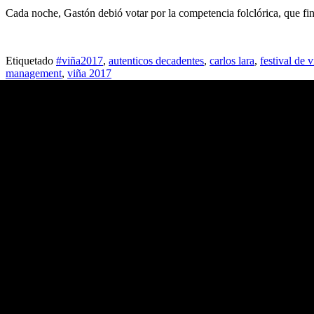
Cada noche, Gastón debió votar por la competencia folclórica, que fi
Etiquetado
#viña2017
,
autenticos decadentes
,
carlos lara
,
festival de 
management
,
viña 2017