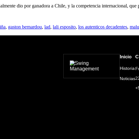
nalmente dio por ganadora a Chile, y la competencia internacional, que
viña
,
gaston bernardou
,
lad
,
lali esposito
,
los autenticos decadentes
,
mal
Inicio
C
Historia
F
2
Noticias
+