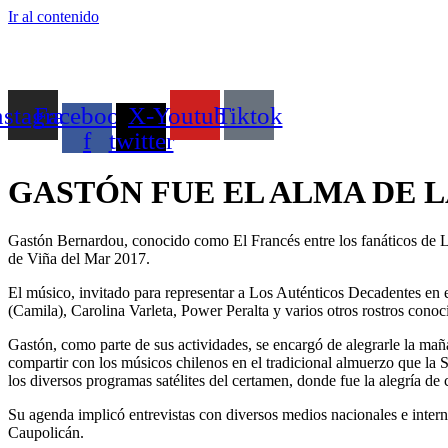
Ir al contenido
nstagram
Facebook-
X-
Youtube
Tiktok
f
twitter
GASTÓN FUE EL ALMA DE LA
Gastón Bernardou, conocido como El Francés entre los fanáticos de Los
de Viña del Mar 2017.
El músico, invitado para representar a Los Auténticos Decadentes e
(Camila), Carolina Varleta, Power Peralta y varios otros rostros conoc
Gastón, como parte de sus actividades, se encargó de alegrarle la ma
compartir con los músicos chilenos en el tradicional almuerzo que la 
los diversos programas satélites del certamen, donde fue la alegría de 
Su agenda implicó entrevistas con diversos medios nacionales e inter
Caupolicán.