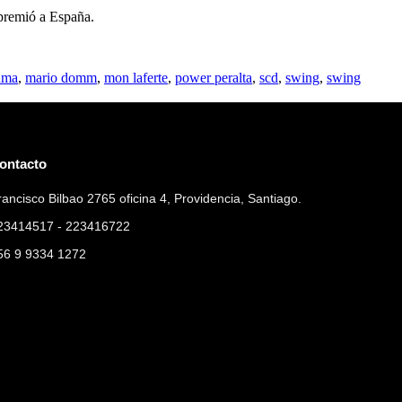
 premió a España.
uma
,
mario domm
,
mon laferte
,
power peralta
,
scd
,
swing
,
swing
ontacto
rancisco Bilbao 2765 oficina 4, Providencia, Santiago.
23414517 - 223416722
56 9 9334 1272