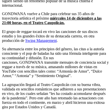
siguen siendo un fenómeno popular de la música chilena e
internacional.
GONDWANA vuelve a Chile para celebrar sus 35 años de
trayectoria artística el próximo
miércoles 14 de diciembre a las
21:00 horas, en el Teatro Caupolicán.
El grupo de reggae tocará en vivo las canciones de sus discos
estudio y los grandes éxitos de su destacada carrera, en otra
producción de
Swing Management
.
Su alternancia entre los principios del género, las citas a la autoría
consciente y el pop de baladas ha sido una fórmula inteligente para
su continuidad y difusión. En sus
canciones, GONDWANA transmite mensajes de conciencia social y
reggae a través de su música, amasando millones de vistas en
YouTube con sencillos tales como: “Armonía de Amor”, “Dulce
Amor,” “Antonia” y “Sentimiento Original”.
La agrupación llegará al Teatro Caupolicán con su buena vibra,
validada en sencillos románticos que adhieren a sus presentaciones
en vivo, de los cuales señalan “les ha costado acomodarse después
de la pandemia”. Pero este año han retomado las actuaciones con
fuerza en todo el continente, en marzo y abril hicieron una exitosa
gira por Estados Unidos y Canadá.