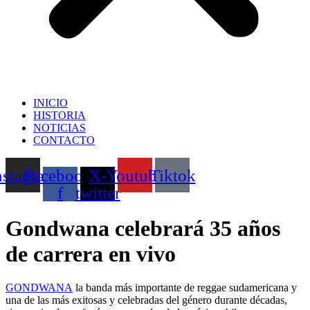
INICIO
HISTORIA
NOTICIAS
CONTACTO
nstagram
Facebook-
X-
Youtube
Tiktok
f
twitter
Gondwana celebrará 35 años
de carrera en vivo
GONDWANA
la banda más importante de reggae sudamericana y
una de las más exitosas y celebradas del género durante décadas,