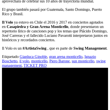
aprovechará de celebrar sus 10 años de trayectoria mundial.
El grupo también pasará por Guatemala, Santo Domingo, Puerto
Rico y Brasil.
Il Volo
ya estuvo en Chile el 2016 y 2017 en conciertos agotados
en
Casapiedra y Gran Arena Monticello
, donde presentaron un
repertorio lírico de canciones pop y los temas que Plácido Domingo,
José Carreras y el fallecido Luciano Pavarotti interpretaron juntos en
históricos y recordados conciertos.
Il Volo es un
#ArtistaSwing
, que es parte de
Swing Management
.
Etiquetado
Gianluca Ginoble
,
gran arena monticello
,
Ignazio
Boschetto
,
il volo
,
monticello
,
Piero Barone
,
sun monticello
,
swing
management
,
TICKET PRO