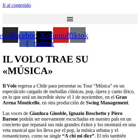
Ir al contenido
nstagram
Facebook-
X-
Youtube
Tiktok
f
twitter
IL VOLO TRAE SU
«MÚSICA»
Il Volo
regresa a Chile para presentar su Tour “Música” en un
espectáculo cargado de melodías clásicas, pop, ópera y canto lírico,
en lo que será un increíble show el 1 de noviembre, en el
Gran
Arena Monticello
, en otra producción de
Swing Management
.
Las voces de
Gianluca Ginoble, Ignazio Boschetto y Piero
Barone
podrán ser nuevamente escuchadas en nuestro país en un
concierto que repasará sus más grandes éxitos y los mostrará en una
veta musical que los lleva por el pop, la música urbana y el
romanticismo, como su single
“A chi mi dice”
. El trío también