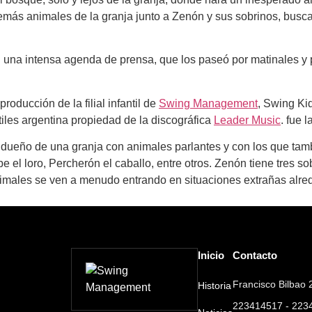
emás animales de la granja junto a Zenón y sus sobrinos, busca
una intensa agenda de prensa, que los paseó por matinales y p
roducción de la filial infantil de
Swing Management
, Swing Ki
iles argentina propiedad de la discográfica
Leader Music
. fue 
n, dueño de una granja con animales parlantes y con los que ta
pe el loro, Percherón el caballo, entre otros. Zenón tiene tres s
nimales se ven a menudo entrando en situaciones extrañas alred
Inicio
Contacto
Francisco Bilbao 2
Historia
223414517 - 223