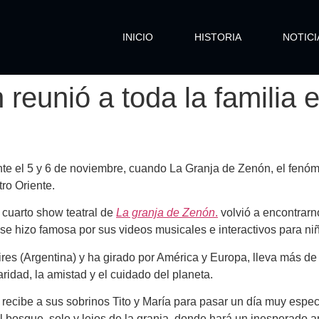
INICIO
HISTORIA
NOTICI
reunió a toda la familia 
nte el 5 y 6 de noviembre, cuando La Granja de Zenón, el fenóm
ro Oriente.
 cuarto show teatral de
La granja de Zenón
.
volvió a encontrarno
se hizo famosa por sus videos musicales e interactivos para ni
ires
(Argentina) y ha girado por América y Europa, lleva más d
ridad, la amistad y el cuidado del planeta.
 recibe a sus sobrinos
Tito y María
para pasar un día muy especi
al bosque, solo y lejos de la granja, donde hará un inesperado 