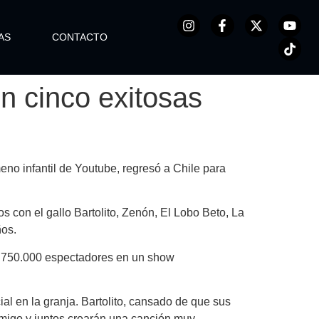
AS
CONTACTO
en cinco exitosas
eno infantil de Youtube, regresó a Chile para
s con el gallo Bartolito, Zenón, El Lobo Beto, La
ños.
e 750.000 espectadores en un show
al en la granja.
Bartolito
, cansado de que sus
amigo y juntos crearán una canción muy