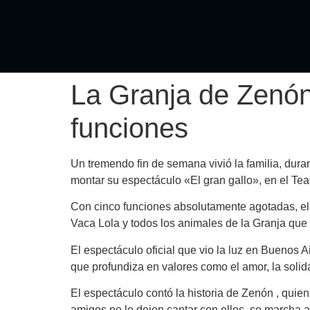
La Granja de Zenón 
funciones
Un tremendo fin de semana vivió la familia, dura
montar su espectáculo «El gran gallo», en el Teat
Con cinco funciones absolutamente agotadas, el
Vaca Lola y todos los animales de la Granja que 
El
espectáculo oficial que vio la luz en Buenos A
que
profundiza en valores
como el amor, la solida
El espectáculo contó la historia de
Zenón
, quien
amigos no le dejen cantar con ellos, se marcha 