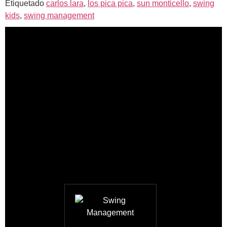
Etiquetado
carlos lara
,
los pica pica
,
sun monticello
,
swing
kids
,
swing management