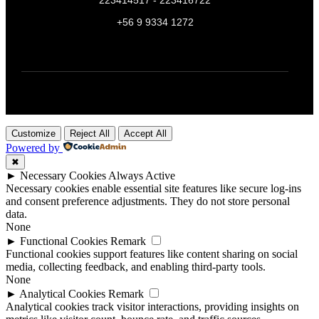
223414517 - 223416722
+56 9 9334 1272
Customize
Reject All
Accept All
Powered by
✖
►
Necessary Cookies
Always Active
Necessary cookies enable essential site features like secure log-ins
and consent preference adjustments. They do not store personal
data.
None
►
Functional Cookies
Remark
Functional cookies support features like content sharing on social
media, collecting feedback, and enabling third-party tools.
None
►
Analytical Cookies
Remark
Analytical cookies track visitor interactions, providing insights on