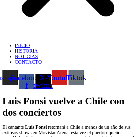
INICIO
HISTORIA
NOTICIAS
CONTACTO
nstagram
Facebook-
X-
Youtube
Tiktok
f
twitter
Luis Fonsi vuelve a Chile con
dos conciertos
El cantante
Luis Fonsi
retornará a Chile a menos de un año de sus
exitosos shows en Movistar Arena: esta vez el puertorriqueño