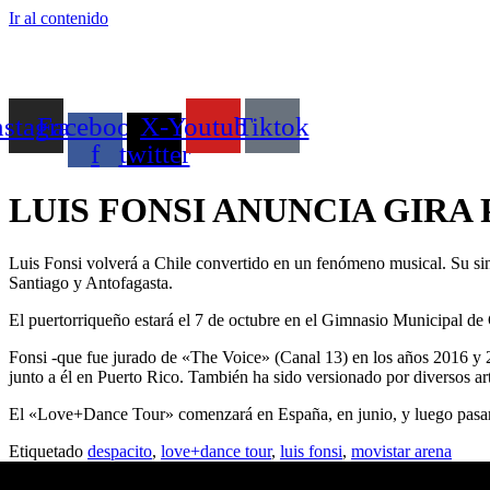
Ir al contenido
nstagram
Facebook-
X-
Youtube
Tiktok
f
twitter
LUIS FONSI ANUNCIA GIRA
Luis Fonsi volverá a Chile convertido en un fenómeno musical. Su si
Santiago y Antofagasta.
El puertorriqueño estará el 7 de octubre en el Gimnasio Municipal de 
Fonsi -que fue jurado de «The Voice» (Canal 13) en los años 2016 y 2
junto a él en Puerto Rico. También ha sido versionado por diversos ar
El «Love+Dance Tour» comenzará en España, en junio, y luego pasará
Etiquetado
despacito
,
love+dance tour
,
luis fonsi
,
movistar arena