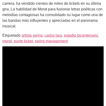
carrera, ha vendido cientos de miles de tickets en su última
gira. La habilidad de Morat para fusionar letras poéticas con
melodías contagiosas ha consolidado su lugar como una de
las bandas más influyentes y apreciadas en el panorama
musical.
Etiquetado
artista swing
,
carlos lara
,
estadio bicentenario
,
morat
,
punto ticket
,
swing management