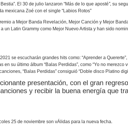
 Bestia”. El 30 de julio lanzaron “Más de lo que aposté
”
, su seg
anda mexicana Zoé con el single “Labios Rotos”
remio a Mejor Banda Revelación, Mejor Canción y Mejor Banda 
a un Latin Grammy como Mejor Nuevo Artista y han sido nomi
 2021
se escucharán grandes hits como: “Aprender a Quererte”,
idas en su último álbum “Balas Perdidas”, como “Yo no merezco 
canciones, “Balas Perdidas” consiguió “Doble disco Platino digit
mocionante presentación, con el gran regre
anciones y recibir la buena energía que t
rcoles 25 de noviembre
son vÁlidas para la nueva fecha.