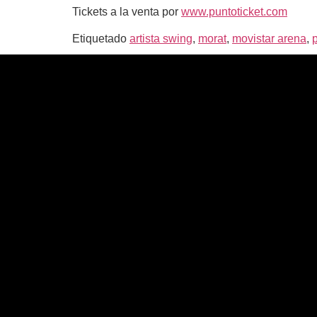
Tickets a la venta por
www.puntoticket.com
Etiquetado
artista swing
,
morat
,
movistar arena
,
p