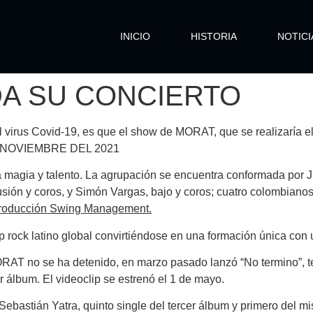
INICIO
HISTORIA
NOTICI
A SU CONCIERTO
virus Covid-19, es que el show de MORAT, que se realizaría el
NOVIEMBRE DEL 2021
 magia y talento. La agrupación se encuentra conformada por J
ercusión y coros, y Simón Vargas, bajo y coros; cuatro colombian
 producción Swing Management.
rock latino global convirtiéndose en una formación única con
ORAT
no se ha detenido, en marzo pasado lanzó “No termino”, te
er álbum. El videoclip se estrenó el 1 de mayo.
 Sebastián Yatra, quinto single del tercer álbum y primero del 