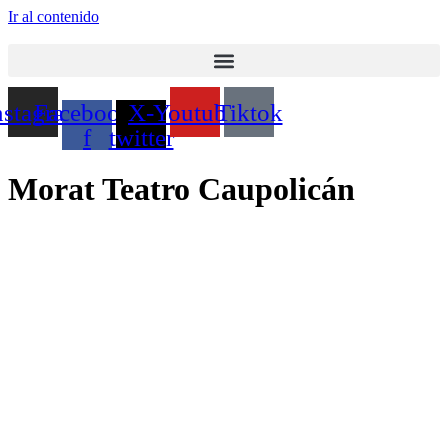
Ir al contenido
nstagram
Facebook-
X-
Youtube
Tiktok
f
twitter
Morat Teatro Caupolicán