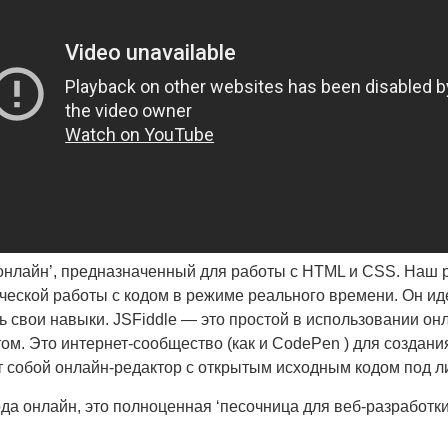
 онлайн’, предназначенный для работы с HTML и CSS. Наш
еской работы с кодом в режиме реального времени. Он идеа
 свои навыки. JSFiddle — это простой в использовании о
ом. Это интернет-сообщество (как и CodePen ) для создани
т собой онлайн-редактор с открытым исходным кодом под л
да онлайн, это полноценная ‘песочница для веб-разработки