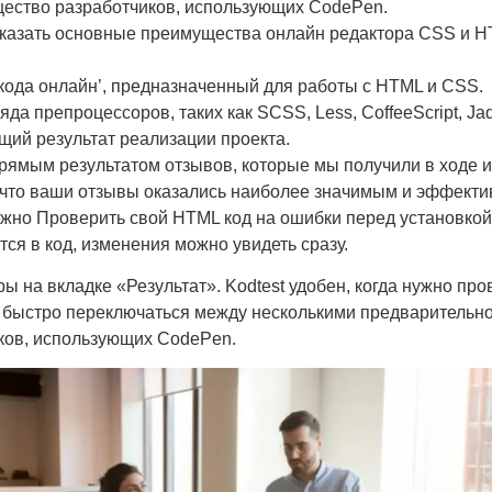
щество разработчиков, использующих CodePen.
показать основные преимущества онлайн редактора CSS и 
кода онлайн’, предназначенный для работы с HTML и CSS.
да препроцессоров, таких как SCSS, Less, CoffeeScript, Jad
щий результат реализации проекта.
рямым результатом отзывов, которые мы получили в ходе 
у что ваши отзывы оказались наиболее значимым и эффек
ужно Проверить свой HTML код на ошибки перед установкой
ся в код, изменения можно увидеть сразу.
на вкладке «Результат». Kodtest удобен, когда нужно про
 быстро переключаться между несколькими предварительно
ков, использующих CodePen.