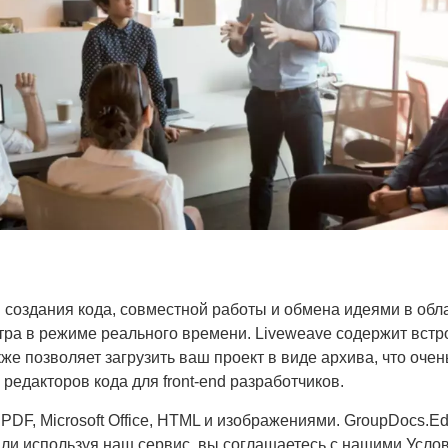
 создания кода, совместной работы и обмена идеями в облас
ра в режиме реального времени. Liveweave содержит встр
кже позволяет загрузить ваш проект в виде архива, что оче
едакторов кода для front-end разработчиков.
F, Microsoft Office, HTML и изображениями. GroupDocs.Edit
ли используя наш сервис, вы соглашаетесь с нашими Услов