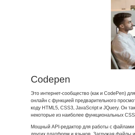
Codepen
Это интернет-сообщество (как и CodePen) для
онлайн с функцией предварительного просмот
коду HTML5, CSS3, JavaScript и JQuery. Он та
некоторые из наиболее функциональных CSS р
Мощный API-редактор для работы с файлами PD
других платформ и языков. Загружая файлы и