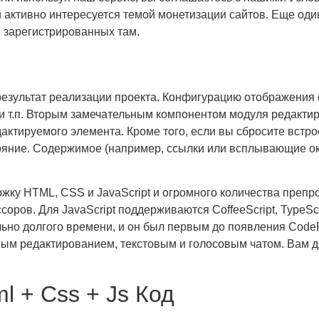
и и активно интересуется темой монетизации сайтов. Еще о
 зарегистрированных там.
результат реализации проекта. Конфигурацию отображения
 т.п. Вторым замечательным компонентом модуля редактир
ктируемого элемента. Кроме того, если вы сбросите встр
ояние. Содержимое (например, ссылки или всплывающие окн
жку HTML, CSS и JavaScript и огромного количества препро
ров. Для JavaScript поддерживаются CoffeeScript, TypeScri
ьно долгого времени, и он был первым до появления CodeP
ым редактированием, текстовым и голосовым чатом. Вам д
l + Css + Js Код