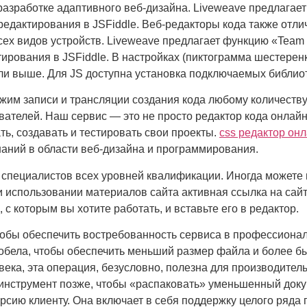
 разработке адаптивного веб-дизайна. Liveweave предлагае
редактирования в JSFiddle. Веб-редакторы кода также отли
всех видов устройств. Liveweave предлагает функцию «Team
тирования в JSFiddle. В настройках (пиктограмма шестерен
или выше. Для JS доступна установка подключаемых библиот
жим записи и трансляции создания кода любому количеству
ателей. Наш сервис — это не просто редактор кода онлайн,
ть, создавать и тестировать свои проекты.
css редактор он
наний в области веб-дизайна и программирования.
специалистов всех уровней квалификации. Иногда можете 
и использовании материалов сайта активная ссылка на сай
с которым вы хотите работать, и вставьте его в редактор.
чтобы обеспечить востребованность сервиса в профессиона
бела, чтобы обеспечить меньший размер файла и более быст
ека, эта операция, безусловно, полезна для производитель
-инструмент позже, чтобы «распаковать» уменьшенный доку
рсию клиенту. Она включает в себя поддержку целого ряда 