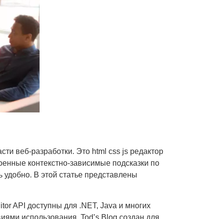
ти веб-разработки. Это html css js редактор
оенные контекстно-зависимые подсказки по
нь удобно. В этой статье представлены
or API доступны для .NET, Java и многих
иями использования. Tod’s Blog создан для