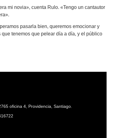
era mi novia», cuenta Rulo. «Tengo un cantautor
era».
«Esperamos pasarla bien, queremos emocionar y
que tenemos que pelear día a día, y el público
765 oficina 4, Providencia, Santiago.
416722