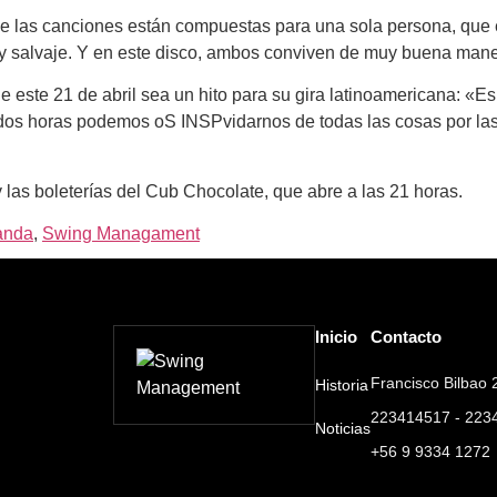
de las canciones están compuestas para una sola persona, que 
uy salvaje. Y en este disco, ambos conviven de muy buena man
e este 21 de abril sea un hito para su gira latinoamericana: 
r dos horas podemos oS INSPvidarnos de todas las cosas por las 
las boleterías del Cub Chocolate, que abre a las 21 horas.
banda
,
Swing Managament
Inicio
Contacto
Francisco Bilbao 2
Historia
223414517 - 223
Noticias
+56 9 9334 1272