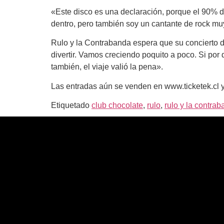
«Este disco es una declaración, porque el 90% 
dentro, pero también soy un cantante de rock m
Rulo y la Contrabanda espera que su concierto d
divertir. Vamos creciendo poquito a poco. Si po
también, el viaje valió la pena».
Las entradas aún se venden en www.ticketek.cl y 
Etiquetado
club chocolate
,
rulo
,
rulo y la contra