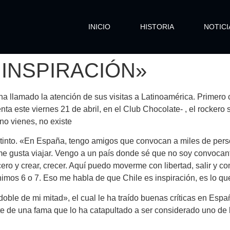
INICIO
HISTORIA
NOTICI
 INSPIRACIÓN»
ha llamado la atención de sus visitas a Latinoamérica. Primero
ta este viernes 21 de abril, en el Club Chocolate- , el rocker
no vienes, no existe
stinto. «En España, tengo amigos que convocan a miles de perso
e gusta viajar. Vengo a un país donde sé que no soy convocant
de cero y crear, crecer. Aquí puedo moverme con libertad, salir 
mos 6 o 7. Eso me habla de que Chile es inspiración, es lo que
 doble de mi mitad», el cual le ha traído buenas críticas en Esp
te de una fama que lo ha catapultado a ser considerado uno de