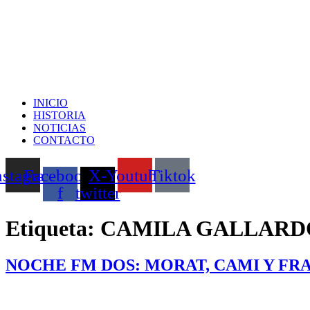
INICIO
HISTORIA
NOTICIAS
CONTACTO
nstagram
Facebook-
X-
Youtube
Tiktok
f
twitter
Etiqueta:
CAMILA GALLARD
NOCHE FM DOS: MORAT, CAMI Y FR