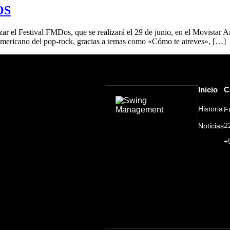
OS
zar el Festival FMDos, que se realizará el 29 de junio, en el Movista
americano del pop-rock, gracias a temas como «Cómo te atreves», […]
Inicio
C
Historia
F
2
Noticias
+