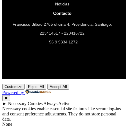
Noticias
Contacto
Francisco Bilbao 2765 oficina 4, Providencia, Santiago.
223414517 - 223416722
+56 9 9334 1272
Customize
Reject All
Accept All
Powered by
✖
►
Necessary Cookies
Always Active
Necessary cookies enable essential site features like secure log-ins
and consent preference adjustments. They do not store personal
data.
None