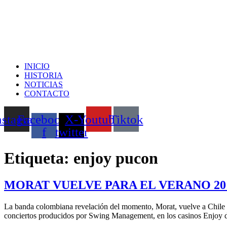
INICIO
HISTORIA
NOTICIAS
CONTACTO
nstagram
Facebook-
X-
Youtube
Tiktok
f
twitter
Etiqueta:
enjoy pucon
MORAT VUELVE PARA EL VERANO 20
La banda colombiana revelación del momento, Morat, vuelve a Chile con
conciertos producidos por Swing Management, en los casinos Enjoy 