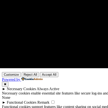
Customize
Reject All
Accept All
Powered by
✖
►
Necessary Cookies
Always Active
Necessary cookies enable essential site features like secure log-ins a
None
►
Functional Cookies
Remark
Functional cookies support features like content sharing on social medi