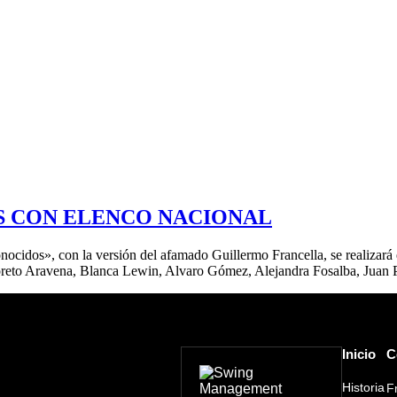
S CON ELENCO NACIONAL
onocidos», con la versión del afamado Guillermo Francella, se realizará 
 Loreto Aravena, Blanca Lewin, Alvaro Gómez, Alejandra Fosalba, Juan
Inicio
C
Historia
F