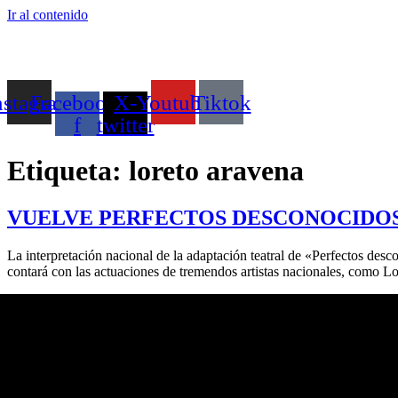
Ir al contenido
nstagram
Facebook-
X-
Youtube
Tiktok
f
twitter
Etiqueta:
loreto aravena
VUELVE PERFECTOS DESCONOCIDO
La interpretación nacional de la adaptación teatral de «Perfectos desc
contará con las actuaciones de tremendos artistas nacionales, como