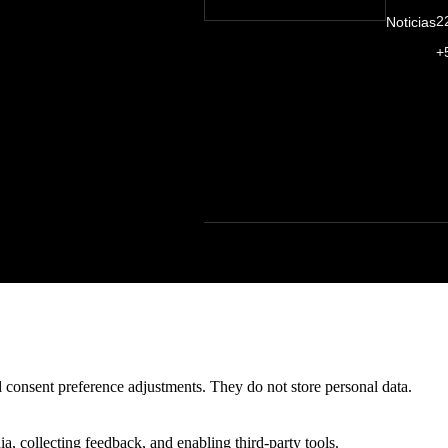
2
Noticias
+
nd consent preference adjustments. They do not store personal data.
a, collecting feedback, and enabling third-party tools.