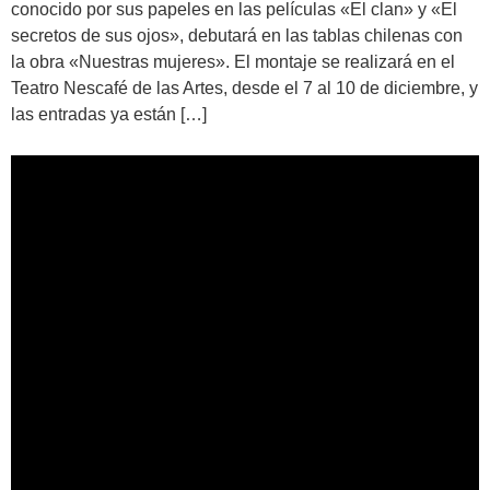
conocido por sus papeles en las películas «El clan» y «El
secretos de sus ojos», debutará en las tablas chilenas con
la obra «Nuestras mujeres». El montaje se realizará en el
Teatro Nescafé de las Artes, desde el 7 al 10 de diciembre, y
las entradas ya están […]