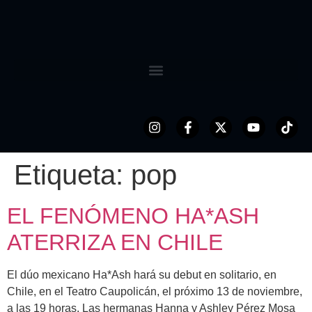
Etiqueta:
pop
EL FENÓMENO HA*ASH
ATERRIZA EN CHILE
El dúo mexicano Ha*Ash hará su debut en solitario, en
Chile, en el Teatro Caupolicán, el próximo 13 de noviembre,
a las 19 horas. Las hermanas Hanna y Ashley Pérez Mosa