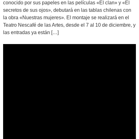
conocido por sus papeles en las películas «El clan» y «El
secretos de sus ojos», debutará en las tablas chilenas con
la obra «Nuestras mujeres». El montaje se realizará en el
Teatro Nescafé de las Artes, desde el 7 al 10 de diciembre, y
las entradas ya están […]