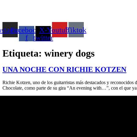
Ir
al
contenido
nstagram
Facebook-
X-
Youtube
Tiktok
f
twitter
Etiqueta:
winery dogs
UNA NOCHE CON RICHIE KOTZEN
Richie Kotzen, uno de los guitarristas más destacados y reconocidos d
Chocolate, como parte de su gira “An evening with…”, con el que ya h