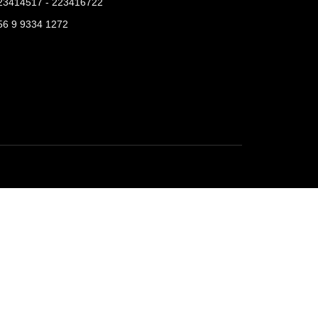
23414517 - 223416722
56 9 9334 1272