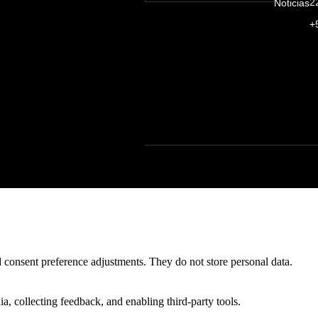
2
Noticias
+
nd consent preference adjustments. They do not store personal data.
a, collecting feedback, and enabling third-party tools.