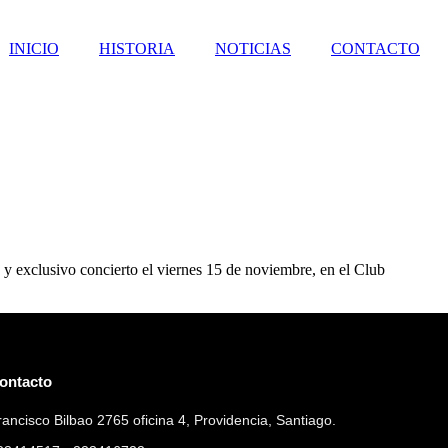
INICIO
HISTORIA
NOTICIAS
CONTACTO
o y exclusivo concierto el viernes 15 de noviembre, en el Club
ontacto
rancisco Bilbao 2765 oficina 4, Providencia, Santiago.