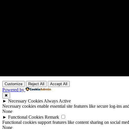
Customize
Reject All
Accept All
Powered by
✖
►
Necessary Cookies
Always Active
Necessary cookies enable essential site features like secure log-ins a
None
►
Functional Cookies
Remark
Functional cookies support features like content sharing on social medi
None