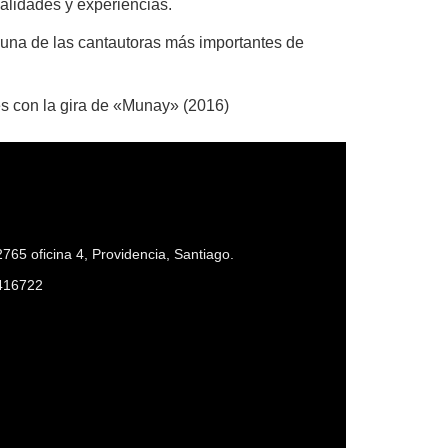
alidades y experiencias.
 una de las cantautoras más importantes de
es con la gira de «Munay» (2016)
765 oficina 4, Providencia, Santiago.
416722