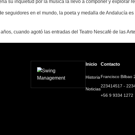
a su inquietud por la música la llevó a componer y explorar re
 de seguidores en el mundo, la poeta y medalla de Andalucía es
años, cuando agotó las entradas del Teatro Nescafé de las Art
Inicio
Contacto
Francisco Bilbao 2
Historia
223414517 - 223
Noticias
+56 9 9334 1272