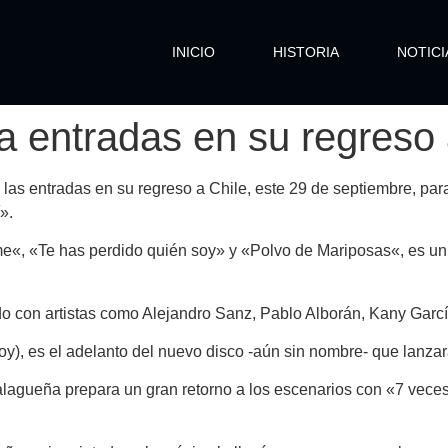
INICIO
HISTORIA
NOTICI
a entradas en su regreso 
las entradas en su regreso a Chile, este 29 de septiembre, par
».
me
«,
«Te has perdido quién soy
» y «
Polvo de Mariposas
«, es un
o con artistas como Alejandro Sanz, Pablo Alborán, Kany García
 Joy), es el adelanto del nuevo disco -aún sin nombre- que lanza
alagueña prepara un gran retorno a los escenarios con «7 veces