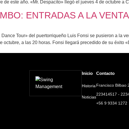
re de este año. «Mr. Despacito» llegó el jueves 4 de octubre a C
IMBO: ENTRADAS A LA VENTA
& Dance Tour» del puertorriqueño Luis Fonsi se pusieron a la ve
 octubre, a las 20 horas. Fonsi llegará precedido de su éxito «D
Inicio
Contacto
Francisco Bilbao 2
Historia
223414517 - 223
Noticias
+56 9 9334 1272