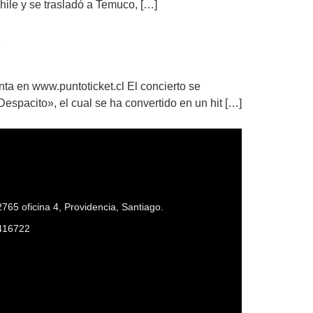
hile y se trasladó a Temuco, […]
nta en www.puntoticket.cl El concierto se
espacito», el cual se ha convertido en un hit […]
765 oficina 4, Providencia, Santiago.
416722