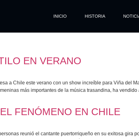
INICIO
HISTORIA
NOTICI
TILO EN VERANO
gresa a Chile este verano con un show increíble para Viña del M
 femeninas más importantes de la música trasandina, ha vendid
 EL FENÓMENO EN CHILE
personas reunió el cantante puertorriqueño en su exitosa gira 