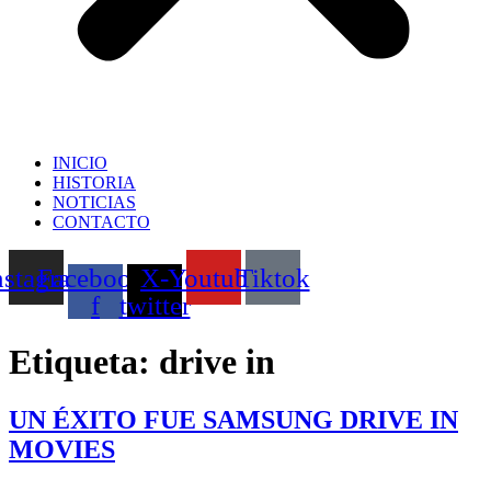
INICIO
HISTORIA
NOTICIAS
CONTACTO
nstagram
Facebook-
X-
Youtube
Tiktok
f
twitter
Etiqueta:
drive in
UN ÉXITO FUE SAMSUNG DRIVE IN
MOVIES