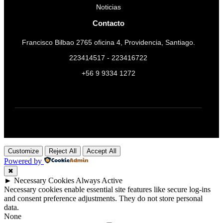
Noticias
Contacto
Francisco Bilbao 2765 oficina 4, Providencia, Santiago.
223414517 - 223416722
+56 9 9334 1272
Customize
Reject All
Accept All
Powered by
✖
►
Necessary Cookies
Always Active
Necessary cookies enable essential site features like secure log-ins
and consent preference adjustments. They do not store personal
data.
None